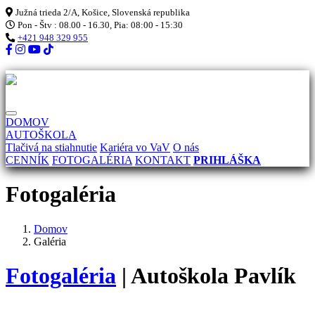
Južná trieda 2/A, Košice, Slovenská republika
Pon - Štv : 08.00 - 16.30, Pia: 08:00 - 15:30
+421 948 329 955
DOMOV
AUTOŠKOLA
Tlačivá na stiahnutie
Kariéra vo VaV
O nás
CENNÍK
FOTOGALÉRIA
KONTAKT
PRIHLÁŠKA
Fotogaléria
Domov
Galéria
Fotogaléria
| Autoškola Pavlík